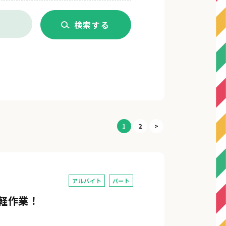
1
2
>
アルバイト
パート
軽作業！