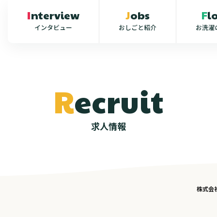
Interview
Jobs
F
インタビュー
おしごと紹介
お洗濯
R
e
c
r
u
i
t
求
人
情
報
株式会