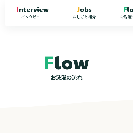
Interview
Jobs
F
インタビュー
おしごと紹介
お洗濯
F
l
o
w
お
洗
濯
の
流
れ