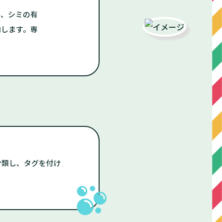
類、シミの有
内します。専
分類し、タグを付け