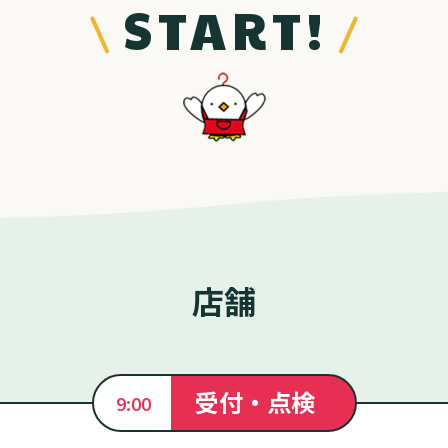
START!
店舗
受付・点検
9:00