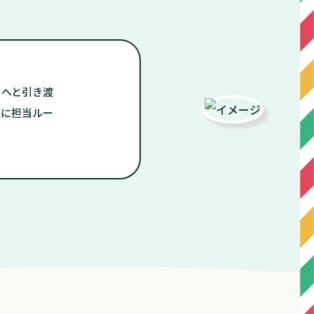
フへと引き渡
速に担当ルー