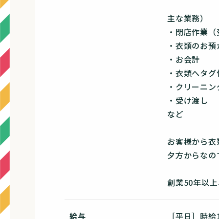
主な業務）
・閉店作業（
・衣類のお預
・お会計
・衣類へタグ
・クリーニン
・受け渡し
など
お客様から衣
夕方からなの
創業50年以
給与
［平日］時給1