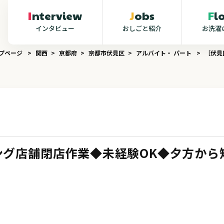
Interview
Jobs
F
インタビュー
おしごと紹介
お洗濯
ップページ
関西
京都府
京都市伏見区
アルバイト・ パート
［伏見
ング店舗閉店作業◆未経験OK◆夕方から