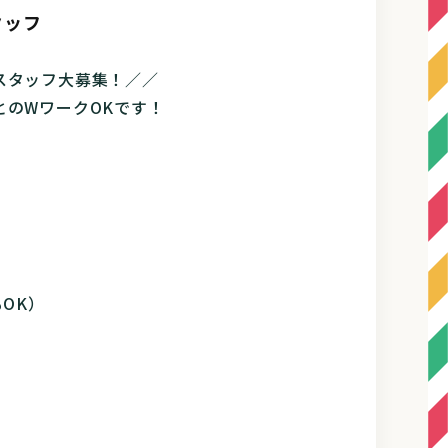
タッフ
スタッフ大募集！／／
とのWワークOKです！
OK）