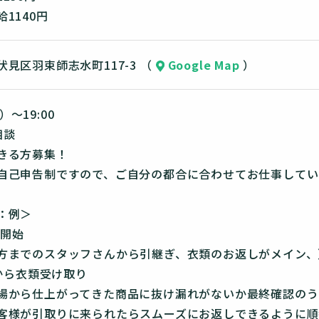
1140円
見区羽束師志水町117-3 （
Google Map
）
0）～19:00
相談
きる方募集！
自己申告制ですので、ご自分の都合に合わせてお仕事してい
：例＞
務開始
のスタッフさんから引継ぎ、衣類のお返しがメイン、
場から衣類受け取り
仕上がってきた商品に抜け漏れがないか最終確認のう
取りに来られたらスムーズにお返しできるように順番