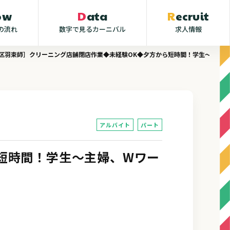
low
Data
Recruit
の流れ
数字で見るカーニバル
求人情報
区羽束師］クリーニング店舗閉店作業◆未経験OK◆夕方から短時間！学生～主婦、W
アルバイト
パート
短時間！学生～主婦、Wワー