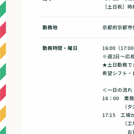
［土日祝］時給
勤務地
京都府京都市伏
勤務時間・曜日
16:00（17:0
※週2日～応
★土日勤務で
希望シフト・
＜一日の流れ
16：00 業
（夕方まで
17:15 工
（工場から
お客様が引