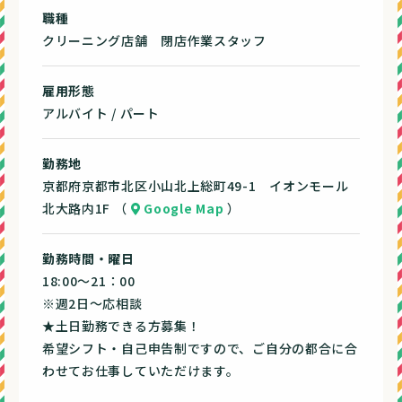
◎学校終わりで働きたい
お客様から衣類などを大切にお預かりして、それに付
職種
◎午前は別の仕事しているので夕方から働きたい
随する業務全般を担っていただきます。
クリーニング店舗 閉店作業スタッフ
◎扶養控除内で働きたい
夕方からなので、ご返却や作業の割合が高いです。
◎平日だけ働きたい（平日のみOK）
雇用形態
◎土日祝だけ働きたい（土日祝のみOK）
創業50年以上、安心して仕事に打ち込めます！
アルバイト / パート
など
勤務地
まずはお気軽にお電話いただき、面接時にご相談くだ
京都府京都市北区小山北上総町49-1 イオンモール
さい。
北大路内1F （
Google Map
）
勤務時間・曜日
18:00～21：00
※週2日～応相談
★土日勤務できる方募集！
希望シフト・自己申告制ですので、ご自分の都合に合
わせてお仕事していただけます。