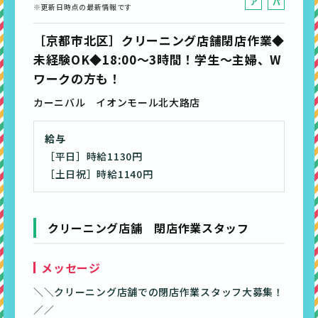
ア
パ
※更新日時点の最新情報です
ル
ー
バ
ト
［京都市北区］クリーニング店舗閉店作業◆
イ
未経験OK◆18:00～3時間！学生～主婦、W
ト
ワークの方も！
カーニバル イオンモール北大路店
給与
［平日］時給1130円
［土日祝］時給1140円
クリーニング店舗 閉店作業スタッフ
メッセージ
＼＼クリーニング店舗での閉店作業スタッフ大募集！
／／