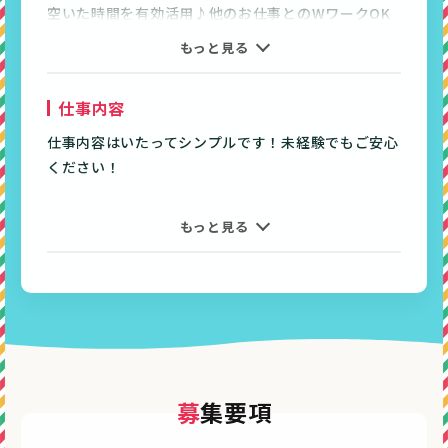
空いた時間を有効活用♪他のお仕事とのWワークOK
です！
もっと見る
週2日～、1日3時間程度の勤務
仕事内容
大学生さん・専門学生さん・
主婦（夫）の方やフリーターさん
仕事内容はいたってシンプルです！未経験でもご安心
幅広く活躍中！
ください！
◆未経験者OK ！（もちろん経験者もOK）
主な業務）
もっと見る
◆希望シフト・自己申告制なので、
・閉店作業（受付もございますがご返却や閉店に向け
学校やプライベートとの両立も◎
ての作業がメインです）
・お休み調整可
・衣類のお預かり
◆WワークもOK
・お会計
夕方3時間程度なので可能です
・衣類へタグ付け
・クリーニング済み衣類の整理
▼こんな方にピッタリ▼
・受け渡し
募集要項
◎接客に挑戦したい方・接客が好き
など
◎スキマ時間で働きたい